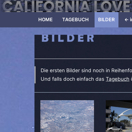
Skip
to
HOME
TAGEBUCH
BILDER
<- 
content
Die ersten Bilder sind noch in Reihenf
Und falls doch einfach das
Tagebuch
ö